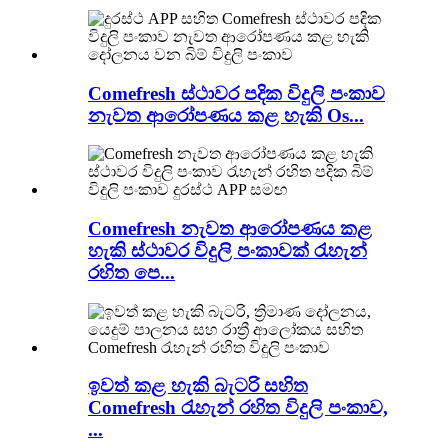
Comefresh ස්ථාවර පදික විදුලි පංකාව
නැවත ආරෝපණය කළ හැකි Os...
Comefresh නැවත ආරෝපණය කළ
හැකි ස්ථාවර විදුලි පංකාවක් රැහැන්
රහිත පෙ...
ඉවත් කළ හැකි බැටරි සහිත
Comefresh රැහැන් රහිත විදුලි පංකාව,
...