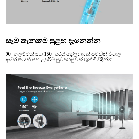
සෑම තැනකම සුළඟ දැනෙන්න
90° ඇලවීමක් සහ 150° තිරස් දෝලනයක් සමඟින් විශාල
ආවරණයක් සහ උපරිම සුවපහසුවක් භුක්ති විඳින්න.