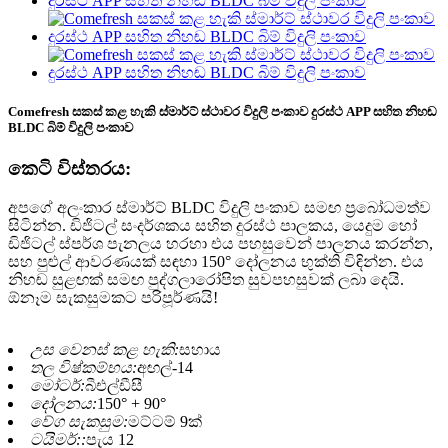
Comefresh සකස් කළ හැකි ස්මාර්ට් ස්ථාවර විදුලි පංකාව දුරස්ථ APP සහිත නිහඬ
BLDC බිම් විදුලි පංකාව
කෙටි විස්තරය:
අපගේ අලංකාර ස්මාර්ට් BLDC විදුලි පංකාව සමඟ ප්‍රබෝධමත්ව
සිටින්න. ඩිජිටල් සංදර්ශකය සහිත දුරස්ථ පාලකය, යෙදුම හෝ
ඩිජිටල් ස්පර්ශ පැනලය හරහා එය පහසුවෙන් පාලනය කරන්න,
සහ පුළුල් ආවරණයක් සඳහා 150° දෝලනය භුක්ති විඳින්න. එය
නිහඬ සුළඟක් සමඟ පුද්ගලාරෝපිත සුවපහසුවක් ලබා දෙයි.
ඕනෑම සැකසුමකට පරිපූර්ණයි!
උස වෙනස් කළ හැකි:
සහාය
තල විෂ්කම්භය:
අඟල්-14
මෝටර්:
බීඑල්ඩීසී
දෝලනය:
150° + 90°
වේග සැකසුම:
මට්ටම් 9ක්
ටයිමර්::
පැය 12