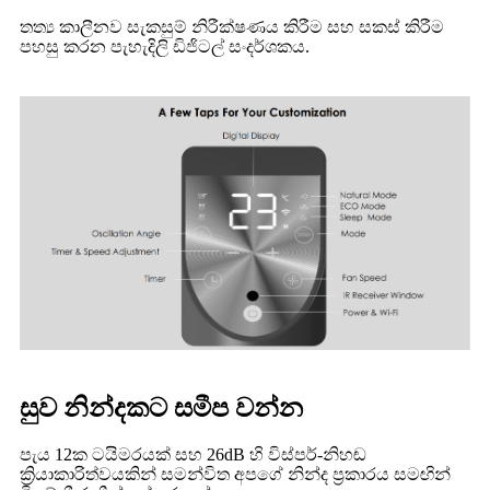
තත්‍ය කාලීනව සැකසුම් නිරීක්ෂණය කිරීම සහ සකස් කිරීම
පහසු කරන පැහැදිලි ඩිජිටල් සංදර්ශකය.
සුව නින්දකට සමීප වන්න
පැය 12ක ටයිමරයක් සහ 26dB හි විස්පර්-නිහඬ
ක්‍රියාකාරිත්වයකින් සමන්විත අපගේ නින්ද ප්‍රකාරය සමඟින්