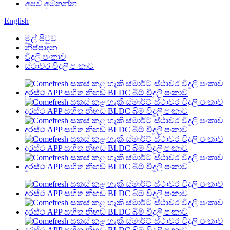
අපව අමතන්න
English
මුල් පිටුව
නිෂ්පාදන
විදුලි පංකාව
ස්ථාවර විදුලි පංකාව