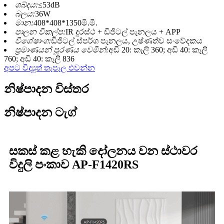
ශබ්දය:
≤53dB
බලය:
36W
මාන:
408*408*1350මි.මී.
පාලන විකල්ප:
IR දුරස්ථ + ඩිජිටල් පැනලය + APP
විශේෂාංග:
ඩිජිටල් ස්පර්ශ පැනලය, උෂ්ණත්ව සංවේදකය
ප්‍රමාණයන් පූරණය වෙමින්:
අඩි 20: කෑලි 360; අඩි 40: කෑලි
760; අඩි 40: කෑලි 836
අපට විද්‍යුත් තැපෑල එවන්න
නිෂ්පාදන විස්තර
නිෂ්පාදන ටැග්
සකස් කළ හැකි දෝලනය වන ස්ථාවර
විදුලි පංකාව AP-F1420RS