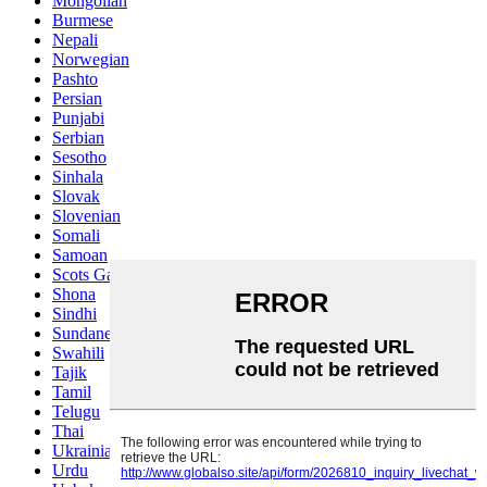
Mongolian
Burmese
Nepali
Norwegian
Pashto
Persian
Punjabi
Serbian
Sesotho
Sinhala
Slovak
Slovenian
Somali
Samoan
Scots Gaelic
Shona
Sindhi
Sundanese
Swahili
Tajik
Tamil
Telugu
Thai
Ukrainian
Urdu