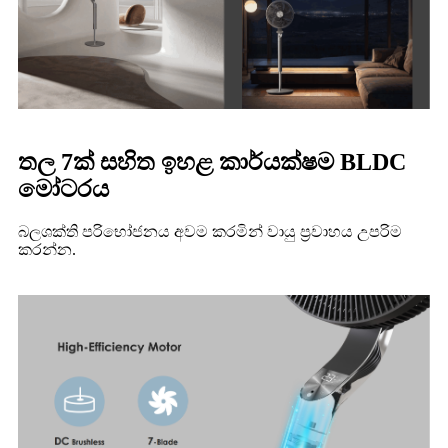
තල 7ක් සහිත ඉහළ කාර්යක්ෂම BLDC
මෝටරය
බලශක්ති පරිභෝජනය අවම කරමින් වායු ප්‍රවාහය උපරිම
කරන්න.