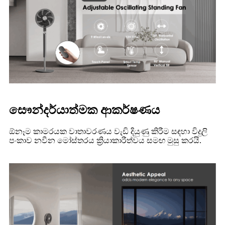
සෞන්දර්යාත්මක ආකර්ෂණය
ඕනෑම කාමරයක වාතාවරණය වැඩි දියුණු කිරීම සඳහා විදුලි
පංකාව නවීන මෝස්තරය ක්‍රියාකාරීත්වය සමඟ මුසු කරයි.