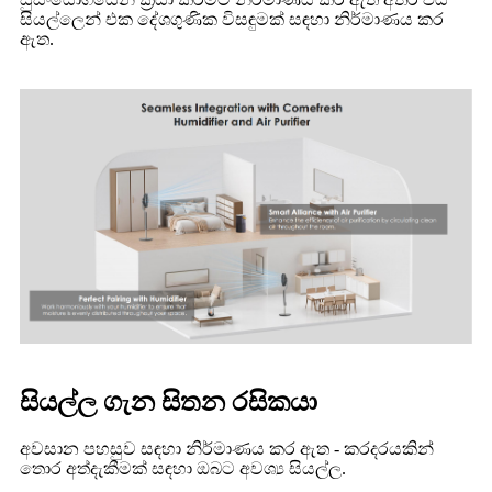
සියල්ලෙන් එක දේශගුණික විසඳුමක් සඳහා නිර්මාණය කර
ඇත.
සියල්ල ගැන සිතන රසිකයා
අවසාන පහසුව සඳහා නිර්මාණය කර ඇත - කරදරයකින්
තොර අත්දැකීමක් සඳහා ඔබට අවශ්‍ය සියල්ල.