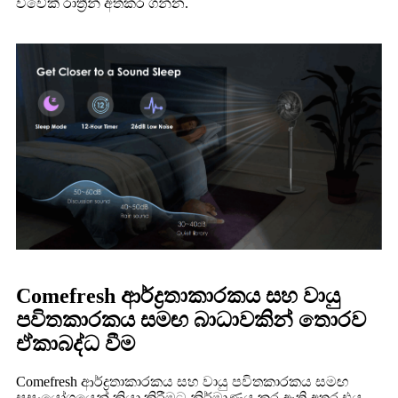
විවේකී රාත්‍රීන් අත්කර ගන්න.
Comefresh ආර්ද්‍රතාකාරකය සහ වායු
පවිතකාරකය සමඟ බාධාවකින් තොරව
ඒකාබද්ධ වීම
Comefresh ආර්ද්‍රතාකාරකය සහ වායු පවිතකාරකය සමඟ
සුසංයෝගයෙන් ක්‍රියා කිරීමට නිර්මාණය කර ඇති අතර එය