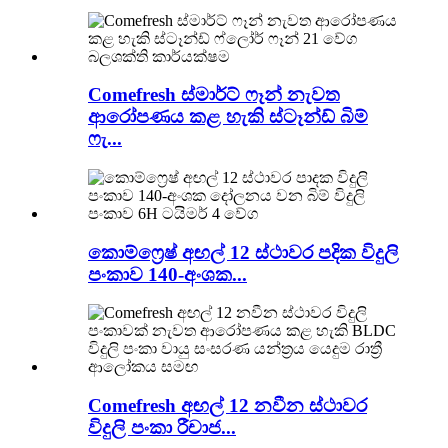
Comefresh ස්මාර්ට් ෆෑන් නැවත
ආරෝපණය කළ හැකි ස්ටෑන්ඩ් බිම්
ෆැ...
කොම්ෆ්‍රෙෂ් අඟල් 12 ස්ථාවර පදික විදුලි
පංකාව 140-අංශක...
Comefresh අඟල් 12 නවීන ස්ථාවර
විදුලි පංකා රීචාජ...