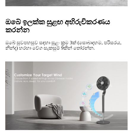
ඔබේ ඉලක්ක සුළඟ අභිරුචිකරණය
කරන්න
ඔබේ සුවපහසුව සඳහා සුළං ක්‍රම 3ක් (සොබාදහම, පරිසරය,
නින්ද) හරහා වේග සැකසුම් 9කින් තෝරන්න.