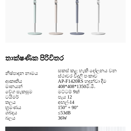
තාක්ෂණික පිරිවිතර
සකස් කළ හැකි දෝලනය වන
නිෂ්පාදන නාමය
ස්ථාවර විදුලි පංකාව
ආකෘතිය
AP-F1420RS හඳුන්වා දීම
මානයන්
408*408*1350මි.මී.
වේග සැකසුම
මට්ටම් 9ක්
ටයිමර්
පැය 12
තලය
අඟල්-14
භ්‍රමණය
150° + 90°
ශබ්දය
≤53dB
බලය
36W