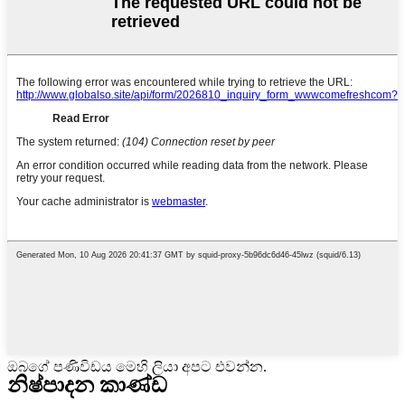
ඔබගේ පණිවිඩය මෙහි ලියා අපට එවන්න.
නිෂ්පාදන කාණ්ඩ