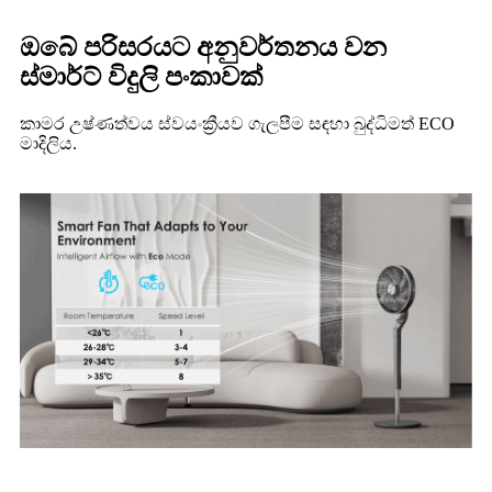
ඔබේ පරිසරයට අනුවර්තනය වන
ස්මාර්ට් විදුලි පංකාවක්
කාමර උෂ්ණත්වය ස්වයංක්‍රීයව ගැලපීම සඳහා බුද්ධිමත් ECO
මාදිලිය.