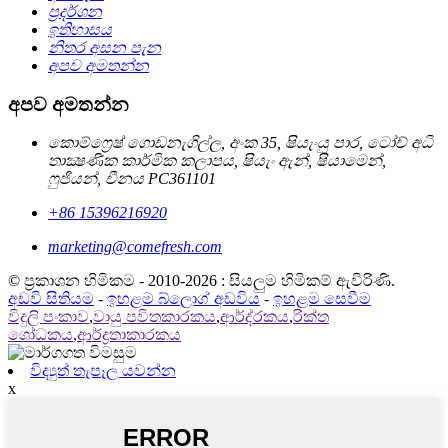
ප්‍රදර්ශන
ඉතිහාසය
නිතර අසන පැන
අපව අමතන්න
අපව අමතන්න
කොම්ෆ්‍රෙෂ් ගොඩනැගිල්ල, අංක 35, ෂියැංයු පාර, ටෝච් අධි
තාක්‍ෂණික කාර්මික කලාපය, ෂියැං ඇන්, ෂියාමෙන්,
ෆුජියන්, චීනය PC361101
+86 15396216920
marketing@comefresh.com
© ප්‍රකාශන හිමිකම - 2010-2026 : සියලුම හිමිකම් ඇවිරිණි.
අඩවි සිතියම
-
ඉහළම බ්ලොග් අඩවිය
-
ඉහළම සෙවීම
විදුලි පංකාව
,
වායු පවිතකාරකය
,
ආර්ද්රකය
,
රික්ත
ශෝධකය
,
ආර්ද්‍රතාකාරකය
විද්‍යුත් තැපෑල යවන්න
x