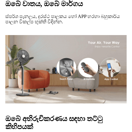
ඔබේ වාතය, ඔබේ මාර්ගය
ස්පර්ශ පැනලය, දුරස්ථ පාලකය හෝ APP හරහා බහුකාර්ය
පාලන විකල්ප භුක්ති විඳින්න.
ඔබේ අභිරුචිකරණය සඳහා තට්ටු
කිහිපයක්