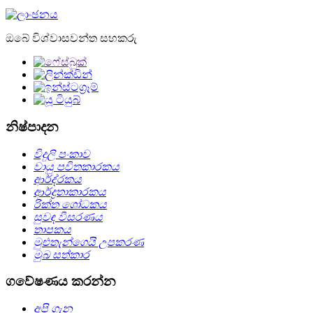
ඔබේ විශ්වාසවන්ත සහකරු
නිෂ්පාදන
විදුලි පංකාව
වායු පවිතකාරකය
ආර්ද්රකය
ආර්ද්‍රතාකාරකය
රික්ත ශෝධකය
සුවඳ විසරණය
තාපකය
මුළුතැන්ගෙයි උපකරණ
මුඛ සත්කාර
ගවේෂණය කරන්න
අපි ගැන