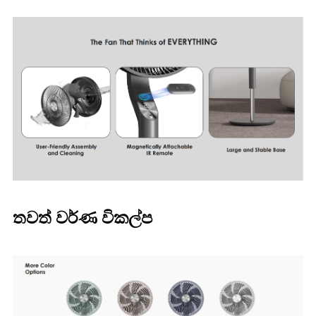
තවත් වර්ණ විකල්ප