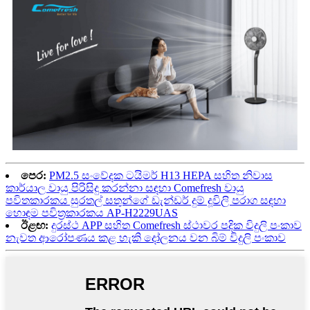
පෙර:
PM2.5 සංවේදක ටයිමර් H13 HEPA සහිත නිවාස
කාර්යාල වායු පිරිසිදු කරන්නා සඳහා Comefresh වායු
පවිතකාරකය සුරතල් සතුන්ගේ ඩැන්ඩර් දුම් දූවිලි පරාග සඳහා
හොඳම පවිත්‍රකාරකය AP-H2229UAS
ඊළඟ:
දුරස්ථ APP සහිත Comefresh ස්ථාවර පදික විදුලි පංකාව
නැවත ආරෝපණය කළ හැකි දෝලනය වන බිම් විදුලි පංකාව