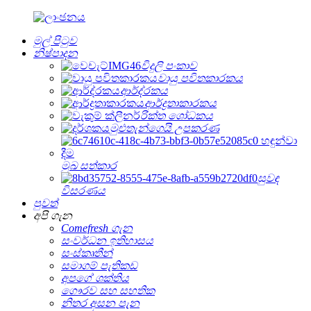
මුල් පිටුව
නිෂ්පාදන
විදුලි පංකාව
වායු පවිතකාරකය
ආර්ද්රකය
ආර්ද්‍රතාකාරකය
රික්ත ශෝධකය
මුළුතැන්ගෙයි උපකරණ
මුඛ සත්කාර
සුවඳ
විසරණය
පුවත්
අපි ගැන
Comefresh ගැන
සංවර්ධන ඉතිහාසය
සංස්කෘතීන්
සමාගම් පැතිකඩ
අපගේ ශක්තිය
ගෞරව සහ සහතික
නිතර අසන පැන